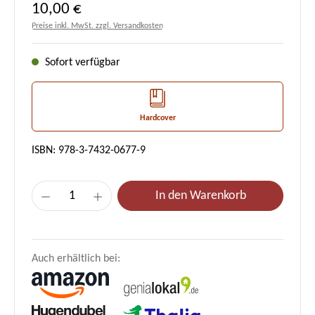
Regulärer Preis:
10,00 €
Preise inkl. MwSt. zzgl. Versandkosten
Sofort verfügbar
Hardcover
ISBN: 978-3-7432-0677-9
Produkt Anzahl: Gib den gewünschten Wert e
In den Warenkorb
Auch erhältlich bei: