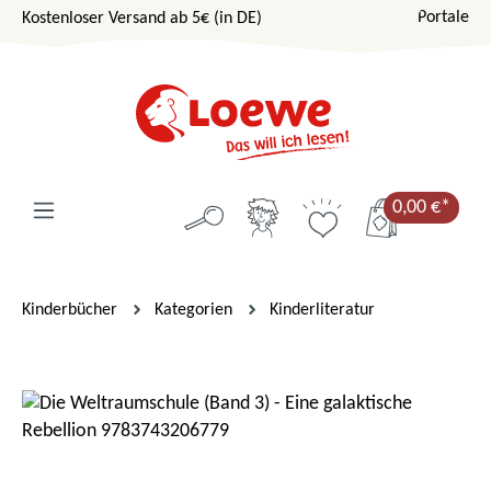
Portale
Kostenloser Versand ab 5€ (in DE)
Zum Hauptinhalt springen
0,00 €*
Kinderbücher
Kategorien
Kinderliteratur
Bildergalerie überspringen