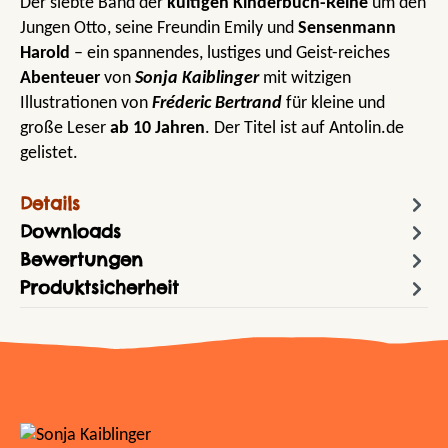
Der siebte Band der
kultigen Kinderbuch-Reihe
um den
Jungen Otto, seine Freundin Emily und
Sensenmann
Harold
– ein spannendes, lustiges und Geist-reiches
Abenteuer
von
Sonja Kaiblinger
mit witzigen
Illustrationen von
Fréderic Bertrand
für kleine und
große Leser
ab 10 Jahren
. Der Titel ist auf Antolin.de
gelistet.
Details
Downloads
Bewertungen
Produktsicherheit