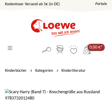
Portale
Kostenloser Versand ab 5€ (in DE)
Zum Hauptinhalt springen
0,00 €*
Kinderbücher
Kategorien
Kinderliteratur
Bildergalerie überspringen