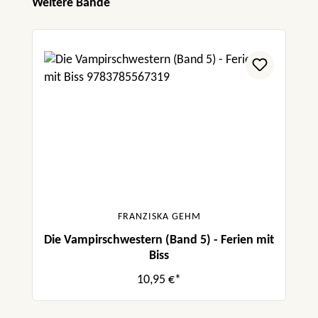
Produktgalerie überspringen
Weitere Bände
FRANZISKA GEHM
Die Vampirschwestern (Band 5) - Ferien mit
Biss
10,95 €*