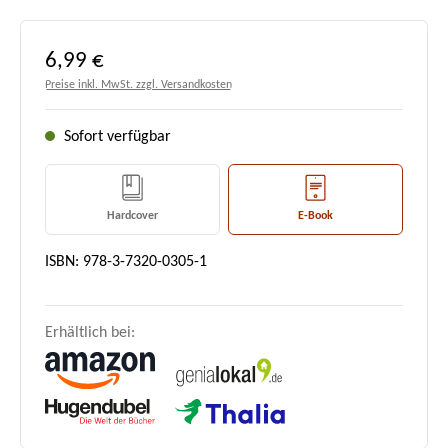
Regulärer Preis:
6,99 €
Preise inkl. MwSt. zzgl. Versandkosten
Sofort verfügbar
Hardcover
E-Book
ISBN: 978-3-7320-0305-1
Erhältlich bei: