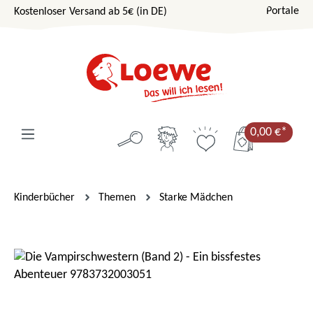
Portale
Kostenloser Versand ab 5€ (in DE)
Zum Hauptinhalt springen
0,00 €*
Kinderbücher
Themen
Starke Mädchen
Bildergalerie überspringen