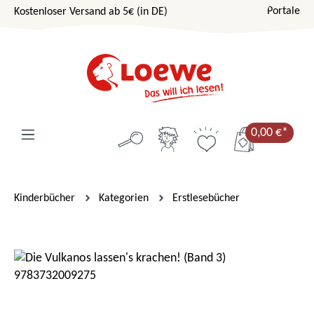
Portale
Kostenloser Versand ab 5€ (in DE)
Zum Hauptinhalt springen
0,00 €*
Kinderbücher
Kategorien
Erstlesebücher
Bildergalerie überspringen