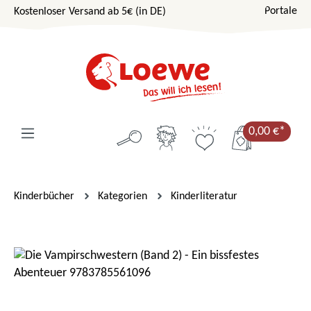
Portale
Kostenloser Versand ab 5€ (in DE)
Zum Hauptinhalt springen
0,00 €*
Kinderbücher
Kategorien
Kinderliteratur
Bildergalerie überspringen