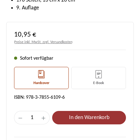
176 Seiten, 13 cm x 20 cm
9. Auflage
Regulärer Preis:
10,95 €
Preise inkl. MwSt. zzgl. Versandkosten
Sofort verfügbar
Hardcover
E-Book
ISBN: 978-3-7855-6109-6
Produkt Anzahl: Gib den gewünschten Wert e
In den Warenkorb