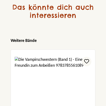
an Ideen. Eine unterhaltsame Lektüre.“ Basler
Das könnte dich auch
Jugendschriftenkommission
interessieren
Produktgalerie überspringen
Weitere Bände