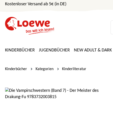
Kostenloser Versand ab 5€ (in DE)
m Hauptinhalt springen
Zur Suche springen
Zur Hauptnavigation springen
KINDERBÜCHER
JUGENDBÜCHER
NEW ADULT & DARK
Kinderbücher
Kategorien
Kinderliteratur
Bildergalerie überspringen