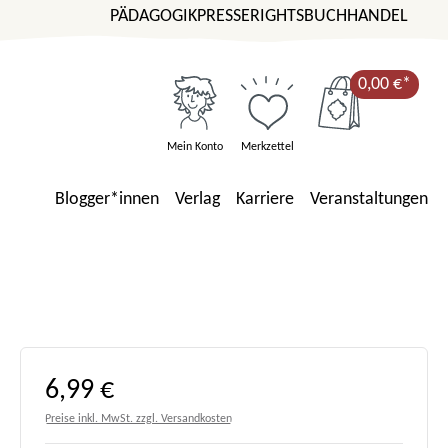
PÄDAGOGIK
PRESSE
RIGHTS
BUCHHANDEL
0,00 €*
Mein Konto
Merkzettel
Blogger*innen
Verlag
Karriere
Veranstaltungen
Regulärer Preis:
6,99 €
Preise inkl. MwSt. zzgl. Versandkosten