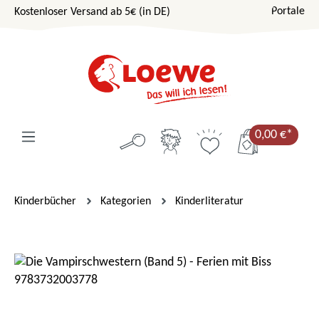
Portale
Kostenloser Versand ab 5€ (in DE)
Zum Hauptinhalt springen
0,00 €*
Kinderbücher
Kategorien
Kinderliteratur
Bildergalerie überspringen