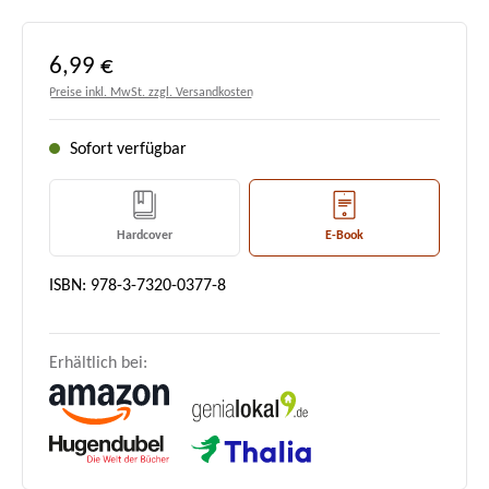
Regulärer Preis:
6,99 €
Preise inkl. MwSt. zzgl. Versandkosten
Sofort verfügbar
Hardcover
E-Book
ISBN: 978-3-7320-0377-8
Erhältlich bei: