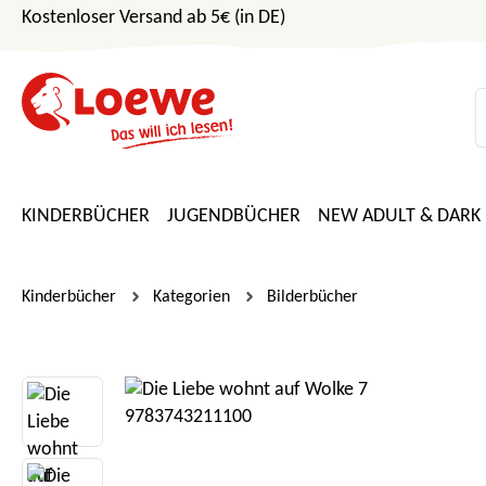
Kostenloser Versand ab 5€ (in DE)
m Hauptinhalt springen
Zur Suche springen
Zur Hauptnavigation springen
KINDERBÜCHER
JUGENDBÜCHER
NEW ADULT & DARK
Kinderbücher
Kategorien
Bilderbücher
Bildergalerie überspringen