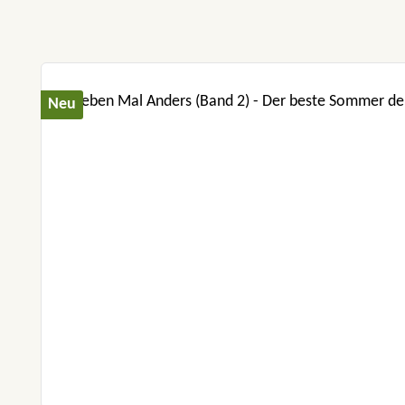
„Der Text ist flüssig zu lesen und liebevol
zuckersüß! Eine tolle 
Produktgalerie überspringen
Neu