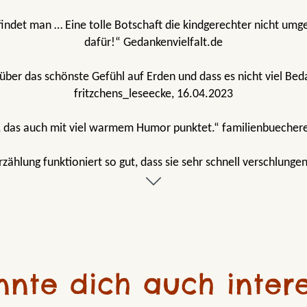
indet man … Eine tolle Botschaft die kindgerechter nicht um
dafür!“ Gedankenvielfalt.de
über das schönste Gefühl auf Erden und dass es nicht viel Beda
fritzchens_leseecke, 16.04.2023
be, das auch mit viel warmem Humor punktet.“ familienbuecher
zählung funktioniert so gut, dass sie sehr schnell verschlungen 
 mit Humor und Herz an die kindliche Frage herangeht, was Lie
Gelnhäuser Neue Zeitung
 jedes Herz erwärmt und eines der schönsten Gefühle feiert.“
nnte dich auch intere
t ganz viel Gefühl und Verständnis auf die kindliche Sichtweise