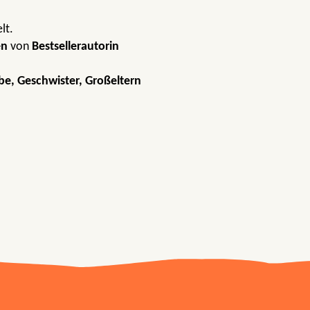
lt.
en
von
Bestsellerautorin
ebe, Geschwister, Großeltern