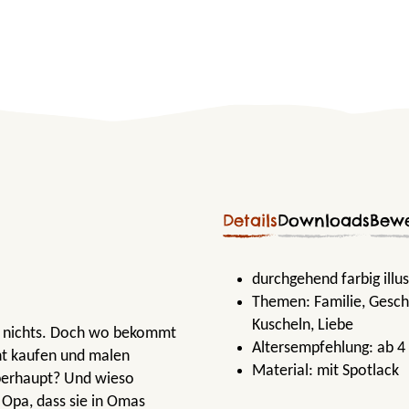
Details
Downloads
Bew
durchgehend farbig illus
Themen:
Familie
, Gesch
Kuscheln
, Liebe
t nichts. Doch wo bekommt
Altersempfehlung:
ab 4
ht kaufen und malen
Material:
mit Spotlack
überhaupt? Und wieso
 Opa, dass sie in Omas