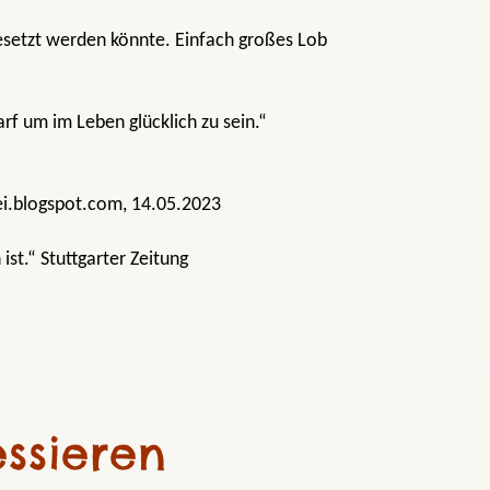
gesetzt werden könnte. Einfach großes Lob
rf um im Leben glücklich zu sein.“
ei.blogspot.com, 14.05.2023
ist.“ Stuttgarter Zeitung
be eigentlich ist. Süß und lesenswert.“
 tomstollebilderbuecher, 03.07.2023
ssieren
.“ july_hoch_vier, 17.06.2023