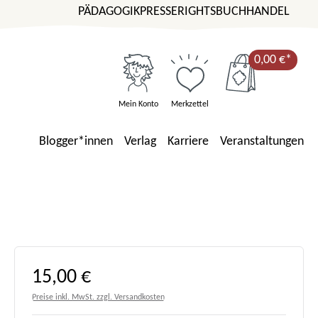
PÄDAGOGIK
PRESSE
RIGHTS
BUCHHANDEL
0,00 €*
Mein Konto
Merkzettel
Blogger*innen
Verlag
Karriere
Veranstaltungen
Regulärer Preis:
15,00 €
Preise inkl. MwSt. zzgl. Versandkosten