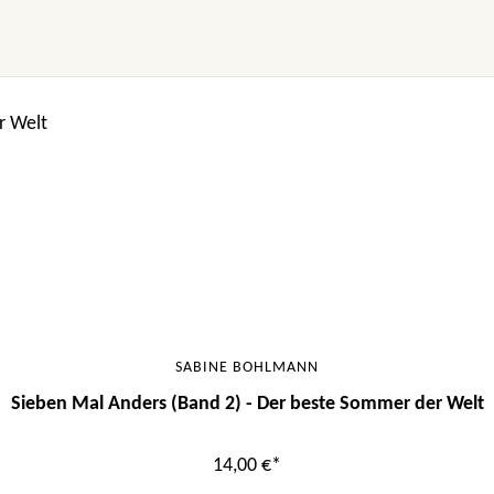
l, humorvoll und poetisch geschrieben. Die Illustrationen dazu 
Darstellung der Vielfältigkeit der Liebe.“ Kita Sonnenschein, S
SABINE BOHLMANN
Sieben Mal Anders (Band 2) - Der beste Sommer der Welt
14,00 €*