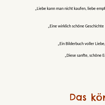
„Liebe kann man nicht kaufen, liebe empf
„Eine wirklich schöne Geschichte 
„Ein Bilderbuch voller Lie
„Diese sanfte, schöne Er
„Ein ganz bezauberndes Bilderbuch, das
„Eine wunderschöne Geschichte, die
Das kö
„Ein Buch über die Liebe, mi