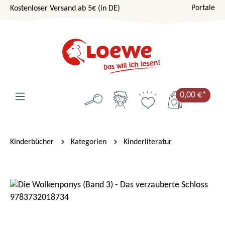
Portale
Kostenloser Versand ab 5€ (in DE)
Zum Hauptinhalt springen
0,00 €*
Kinderbücher
Kategorien
Kinderliteratur
Bildergalerie überspringen