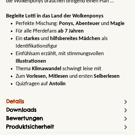
die Wolkenponys brauchen dringend einen Plan …
Begleite Lotti in das Land der Wolkenponys
Perfekte Mischung:
Ponys, Abenteuer
und
Magie
Für alle Pferdefans
ab 7 Jahren
Ein
starkes
und
hilfsbereites Mädchen
als
Identifikationsfigur
Einfühlsam erzählt, mit stimmungsvollen
Illustrationen
Thema
Klimawandel
schwingt leise mit
Zum
Vorlesen, Mitlesen
und ersten
Selberlesen
Quizfragen auf
Antolin
Details
Downloads
Bewertungen
Produktsicherheit