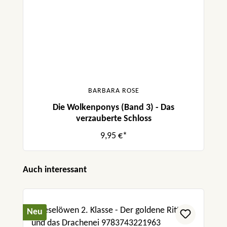
BARBARA ROSE
Die Wolkenponys (Band 3) - Das
verzauberte Schloss
9,95 €*
Produktgalerie überspringen
Auch interessant
Neu