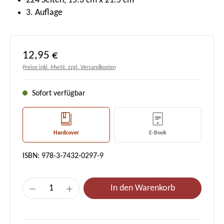
224 Seiten, 15.3 cm x 21.5 cm
3. Auflage
Regulärer Preis:
12,95 €
Preise inkl. MwSt. zzgl. Versandkosten
Sofort verfügbar
Hardcover
E-Book
ISBN: 978-3-7432-0297-9
Produkt Anzahl: Gib den gewünschten Wert e
In den Warenkorb