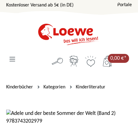
Portale
Kostenloser Versand ab 5€ (in DE)
Zum Hauptinhalt springen
0,00 €*
Kinderbücher
Kategorien
Kinderliteratur
Bildergalerie überspringen