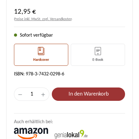
Regulärer Preis:
12,95 €
Preise inkl. MwSt. zzgl. Versandkosten
Sofort verfügbar
Hardcover
E-Book
ISBN: 978-3-7432-0298-6
Produkt Anzahl: Gib den gewünschten Wert e
In den Warenkorb
Auch erhältlich bei: