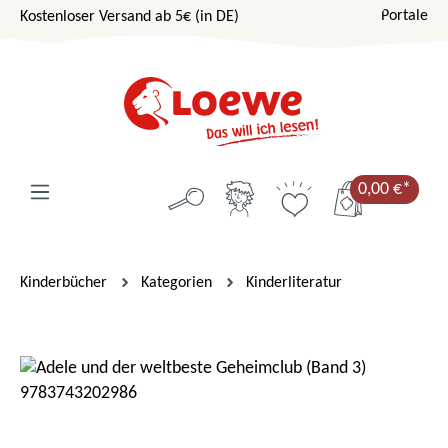
Portale
Kostenloser Versand ab 5€ (in DE)
Zum Hauptinhalt springen
0,00 €*
Kinderbücher
Kategorien
Kinderliteratur
Bildergalerie überspringen