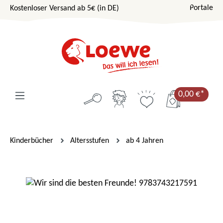
Portale
Kostenloser Versand ab 5€ (in DE)
Zum Hauptinhalt springen
0,00 €*
Kinderbücher
Altersstufen
ab 4 Jahren
Bildergalerie überspringen