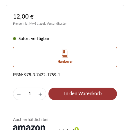
Regulärer Preis:
12,00 €
Preise inkl. MwSt. zzgl. Versandkosten
Sofort verfügbar
Hardcover
ISBN: 978-3-7432-1759-1
Produkt Anzahl: Gib den gewünschten Wert e
In den Warenkorb
Auch erhältlich bei: