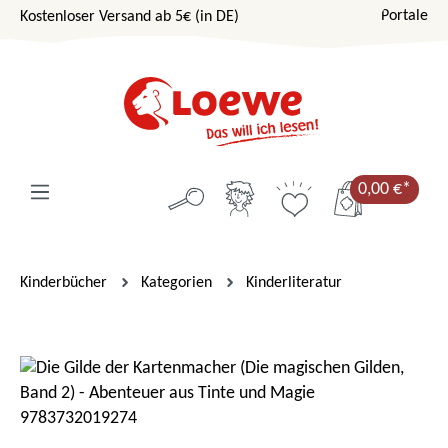
Portale
Kostenloser Versand ab 5€ (in DE)
Zum Hauptinhalt springen
0,00 €*
Kinderbücher
Kategorien
Kinderliteratur
Bildergalerie überspringen