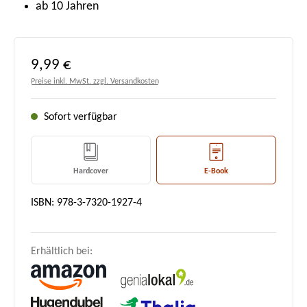
ab 10 Jahren
Regulärer Preis:
9,99 €
Preise inkl. MwSt. zzgl. Versandkosten
Sofort verfügbar
Hardcover
E-Book
ISBN: 978-3-7320-1927-4
Erhältlich bei: