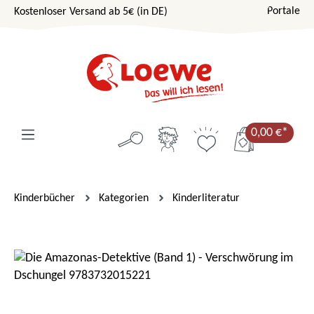
Portale
Kostenloser Versand ab 5€ (in DE)
Zum Hauptinhalt springen
0,00 €*
Kinderbücher
Kategorien
Kinderliteratur
Bildergalerie überspringen