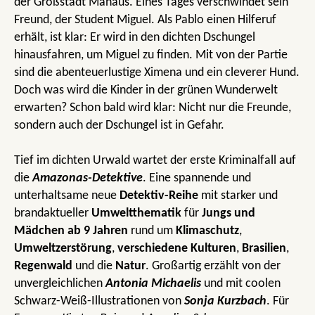
der Großstadt Manaus. Eines Tages verschwindet sein
Freund, der Student Miguel. Als Pablo einen Hilferuf
erhält, ist klar: Er wird in den dichten Dschungel
hinausfahren, um Miguel zu finden. Mit von der Partie
sind die abenteuerlustige Ximena und ein cleverer Hund.
Doch was wird die Kinder in der grünen Wunderwelt
erwarten? Schon bald wird klar: Nicht nur die Freunde,
sondern auch der Dschungel ist in Gefahr.
Tief im dichten Urwald wartet der erste Kriminalfall auf
die
Amazonas-Detektive
. Eine spannende und
unterhaltsame neue
Detektiv-Reihe
mit starker und
brandaktueller
Umweltthematik
für
Jungs und
Mädchen ab 9 Jahren
rund um
Klimaschutz
,
Umweltzerstörung
,
verschiedene Kulturen
,
Brasilien
,
Regenwald
und die
Natur
. Großartig erzählt von der
unvergleichlichen
Antonia Michaelis
und mit coolen
Schwarz-Weiß-Illustrationen von
Sonja Kurzbach
. Für