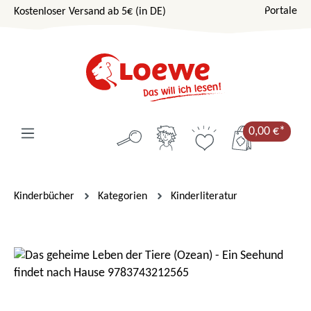
Portale
Kostenloser Versand ab 5€ (in DE)
Zum Hauptinhalt springen
0,00 €*
Kinderbücher
Kategorien
Kinderliteratur
Bildergalerie überspringen