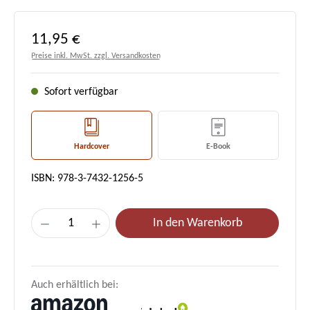
Regulärer Preis:
11,95 €
Preise inkl. MwSt. zzgl. Versandkosten
Sofort verfügbar
Hardcover
E-Book
ISBN: 978-3-7432-1256-5
Produkt Anzahl: Gib den gewünschten Wert e
In den Warenkorb
Auch erhältlich bei: