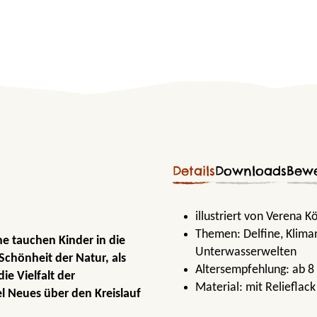
Details
Downloads
Bew
illustriert von Verena K
Themen:
Delfine
, Klim
he tauchen Kinder in die
Unterwasserwelten
chönheit der Natur, als
Altersempfehlung:
ab 8
ie Vielfalt der
Material:
mit Relieflack
l Neues über den Kreislauf