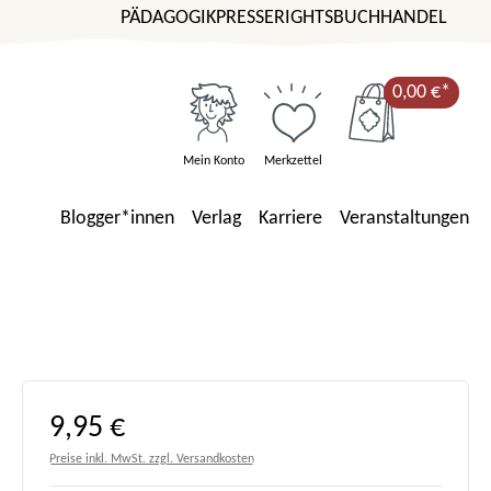
PÄDAGOGIK
PRESSE
RIGHTS
BUCHHANDEL
0,00 €*
Mein Konto
Merkzettel
Blogger*innen
Verlag
Karriere
Veranstaltungen
Regulärer Preis:
9,95 €
Preise inkl. MwSt. zzgl. Versandkosten