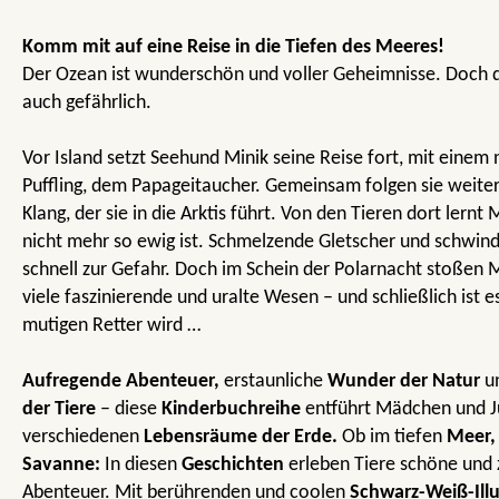
Komm mit auf eine Reise in die Tiefen des Meeres!
Der Ozean ist wunderschön und voller Geheimnisse. Doch da
auch gefährlich.
Vor Island setzt Seehund Minik seine Reise fort, mit einem
Puffling, dem Papageitaucher. Gemeinsam folgen sie weite
Klang, der sie in die Arktis führt. Von den Tieren dort lernt 
nicht mehr so ewig ist. Schmelzende Gletscher und schwin
schnell zur Gefahr. Doch im Schein der Polarnacht stoßen M
viele faszinierende und uralte Wesen – und schließlich ist 
mutigen Retter wird …
Aufregende Abenteuer,
erstaunliche
Wunder der Natur
u
der Tiere
– diese
Kinderbuchreihe
entführt Mädchen und 
verschiedenen
Lebensräume der Erde.
Ob im tiefen
Meer,
Savanne:
In diesen
Geschichten
erleben Tiere schöne und
Abenteuer. Mit berührenden und coolen
Schwarz-Weiß-Illu