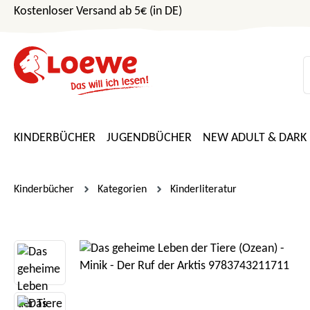
Kostenloser Versand ab 5€ (in DE)
m Hauptinhalt springen
Zur Suche springen
Zur Hauptnavigation springen
KINDERBÜCHER
JUGENDBÜCHER
NEW ADULT & DARK
Kinderbücher
Kategorien
Kinderliteratur
Bildergalerie überspringen