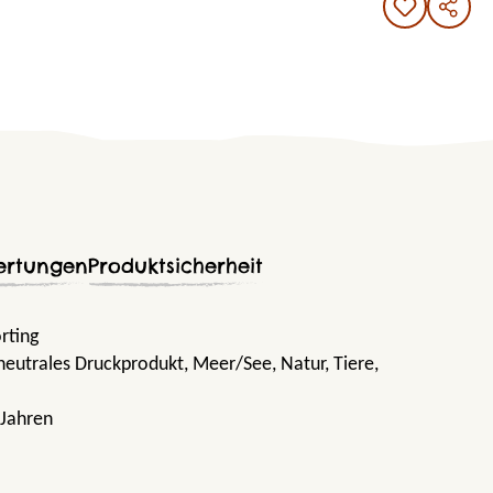
ertungen
Produktsicherheit
örting
aneutrales Druckprodukt
, Meer/See
, Natur
, Tiere
,
 Jahren