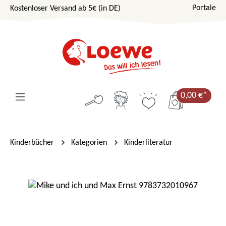
Portale
Kostenloser Versand ab 5€ (in DE)
Zum Hauptinhalt springen
0,00 €*
Kinderbücher
Kategorien
Kinderliteratur
Bildergalerie überspringen