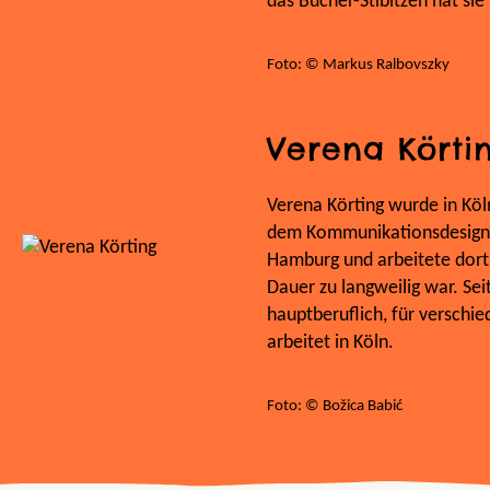
das Bücher-Stibitzen hat si
Foto: © Markus Ralbovszky
Verena Körti
Verena Körting wurde in Kö
dem Kommunikationsdesign-S
Hamburg und arbeitete dort 
Dauer zu langweilig war. Seit 
hauptberuflich, für verschie
arbeitet in Köln.
Foto: © Božica Babić