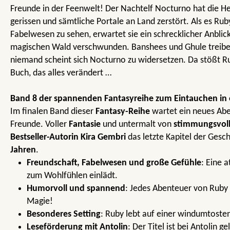
Freunde in der Feenwelt! Der Nachtelf Nocturno hat die He
gerissen und sämtliche Portale an Land zerstört. Als es Rub
Fabelwesen zu sehen, erwartet sie ein schrecklicher Anblick
magischen Wald verschwunden. Banshees und Ghule treibe
niemand scheint sich Nocturno zu widersetzen. Da stößt Ru
Buch, das alles verändert …
Band 8 der spannenden Fantasyreihe zum Eintauchen in 
Im finalen Band dieser
Fantasy-Reihe
wartet ein neues Abe
Freunde. Voller
Fantasie
und untermalt von
stimmungsvolle
Bestseller-Autorin
Kira Gembri
das letzte Kapitel der Gesc
Jahren
.
Freundschaft, Fabelwesen und große Gefühle
: Eine 
zum Wohlfühlen einlädt.
Humorvoll und spannend
: Jedes Abenteuer von Ruby e
Magie!
Besonderes Setting
: Ruby lebt auf einer windumtosten 
Leseförderung mit Antolin
: Der Titel ist bei Antolin ge