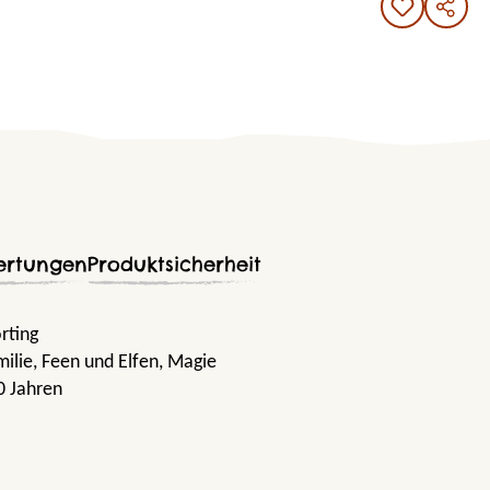
ertungen
Produktsicherheit
örting
milie
, Feen und Elfen
, Magie
0 Jahren