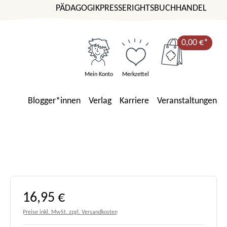
PÄDAGOGIK
PRESSE
RIGHTS
BUCHHANDEL
0,00 €*
Mein Konto
Merkzettel
Blogger*innen
Verlag
Karriere
Veranstaltungen
Regulärer Preis:
16,95 €
Preise inkl. MwSt. zzgl. Versandkosten