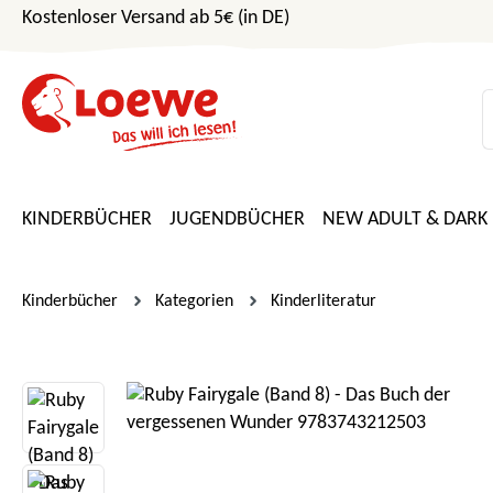
Kostenloser Versand ab 5€ (in DE)
m Hauptinhalt springen
Zur Suche springen
Zur Hauptnavigation springen
KINDERBÜCHER
JUGENDBÜCHER
NEW ADULT & DARK
Kinderbücher
Kategorien
Kinderliteratur
Bildergalerie überspringen