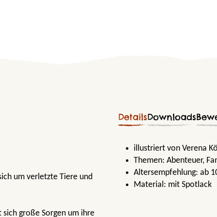
Details
Downloads
Bew
illustriert von Verena K
Themen:
Abenteuer
, Fa
Altersempfehlung:
ab 1
ich um verletzte Tiere und
Material:
mit Spotlack
t sich große Sorgen um ihre