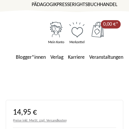
PÄDAGOGIK
PRESSE
RIGHTS
BUCHHANDEL
0,00 €*
Mein Konto
Merkzettel
Blogger*innen
Verlag
Karriere
Veranstaltungen
Regulärer Preis:
14,95 €
Preise inkl. MwSt. zzgl. Versandkosten