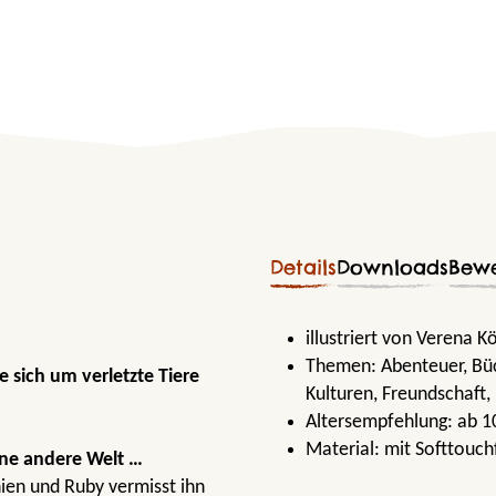
Details
Downloads
Bew
illustriert von Verena K
Themen:
Abenteuer
, B
 sich um verletzte Tiere
Kulturen
, Freundschaft
,
Altersempfehlung:
ab 1
Material:
mit Softtouchf
ine andere Welt …
nien und Ruby vermisst ihn