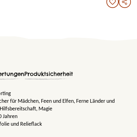
ertungen
Produktsicherheit
örting
ücher für Mädchen
, Feen und Elfen
, Ferne Länder und
 Hilfsbereitschaft
, Magie
0 Jahren
olie und Relieflack