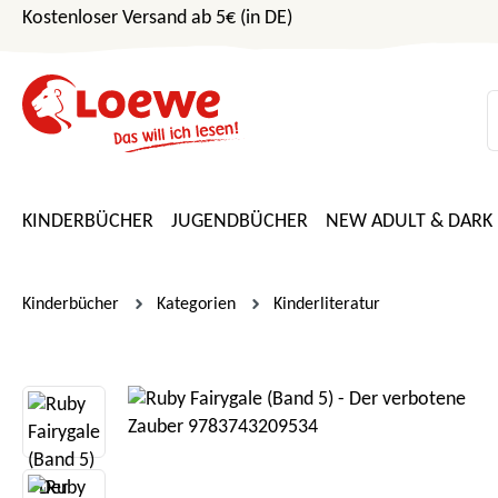
Kostenloser Versand ab 5€ (in DE)
m Hauptinhalt springen
Zur Suche springen
Zur Hauptnavigation springen
KINDERBÜCHER
JUGENDBÜCHER
NEW ADULT & DARK
Kinderbücher
Kategorien
Kinderliteratur
Bildergalerie überspringen