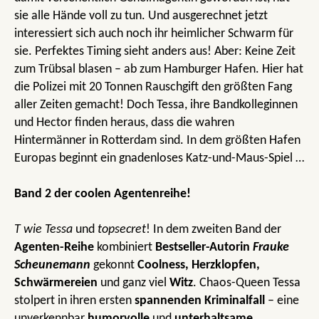
sie alle Hände voll zu tun. Und ausgerechnet jetzt
interessiert sich auch noch ihr heimlicher Schwarm für
sie. Perfektes Timing sieht anders aus! Aber: Keine Zeit
zum Trübsal blasen – ab zum Hamburger Hafen. Hier hat
die Polizei mit 20 Tonnen Rauschgift den größten Fang
aller Zeiten gemacht! Doch Tessa, ihre Bandkolleginnen
und Hector finden heraus, dass die wahren
Hintermänner in Rotterdam sind. In dem größten Hafen
Europas beginnt ein gnadenloses Katz-und-Maus-Spiel …
Band 2 der coolen Agentenreihe!
T wie Tessa
und
topsecret
! In dem zweiten Band der
Agenten-Reihe
kombiniert
Bestseller-Autorin
Frauke
Scheunemann
gekonnt
Coolness, Herzklopfen,
Schwärmereien
und ganz viel
Witz
. Chaos-Queen Tessa
stolpert in ihren ersten
spannenden Kriminalfall
– eine
unverkennbar
humorvolle
und
unterhaltsame