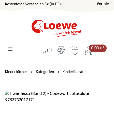
Portale
Kostenloser Versand ab 5€ (in DE)
Zum Hauptinhalt springen
0,00 €*
Kinderbücher
Kategorien
Kinderliteratur
Bildergalerie überspringen