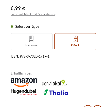
Regulärer Preis:
6,99 €
Preise inkl. MwSt. zzgl. Versandkosten
Sofort verfügbar
Hardcover
E-Book
ISBN: 978-3-7320-1717-1
Erhältlich bei: