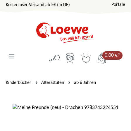
Portale
Kostenloser Versand ab 5€ (in DE)
Zum Hauptinhalt springen
0,00 €*
Kinderbücher
Altersstufen
ab 6 Jahren
Bildergalerie überspringen