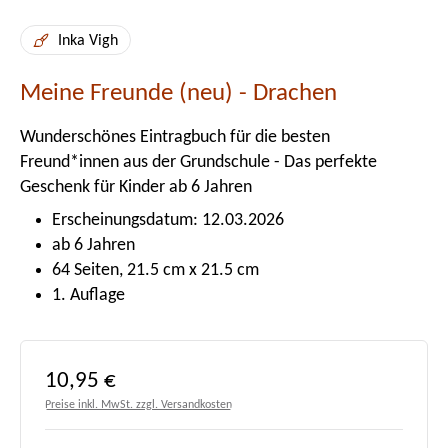
Inka Vigh
Meine Freunde (neu) - Drachen
Wunderschönes Eintragbuch für die besten
Freund*innen aus der Grundschule - Das perfekte
Geschenk für Kinder ab 6 Jahren
Erscheinungsdatum: 12.03.2026
ab 6 Jahren
64 Seiten, 21.5 cm x 21.5 cm
1. Auflage
Regulärer Preis:
10,95 €
Preise inkl. MwSt. zzgl. Versandkosten