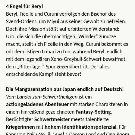
4 Engel für Beryl
Beryl, Ficelle und Curuni verfolgen den Bischof des
Svend-Ordens, um Miyui aus seiner Gewalt zu befreien.
Doch ihre Mission stößt auf erbitterten Widerstand:
Uro, die sich die übermächtigen „Wunder“ zunutze
macht, stellt sich Ficelle in den Weg. Curuni bekommt es
mit dem listigen Lobari zu tun, während Beryl, endlich
mit dem legendären Xeno-Greybull-Schwert bewaffnet,
dem „Ritterjäger“ Spur gegenübertritt. Der alles
entscheidende Kampf steht bevor!
Die Mangasensation aus Japan endlich auf Deutsch!
Vom Landei zum Schwertheiligen
ist ein
actiongeladenes
Abenteuer
mit starken Charakteren in
einem hinreißend gezeichneten
Fantasy-Setting
.
Berüchtigter
Schwertmeister
meets talentierte
Kriegerinnen
mit
hohem Identifikationspotenzial
. Für
Fans von
Kaiju No. 8
,
Level 1 Demon Lord and One Room