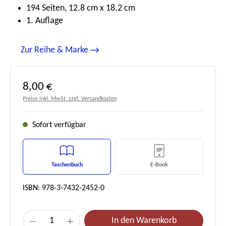
194 Seiten, 12.8 cm x 18.2 cm
1. Auflage
Zur Reihe & Marke
Regulärer Preis:
8,00 €
Preise inkl. MwSt. zzgl. Versandkosten
Sofort verfügbar
Taschenbuch
E-Book
ISBN: 978-3-7432-2452-0
Produkt Anzahl: Gib den gewünschten Wert e
In den Warenkorb