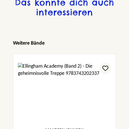
Das könnte dich auch
interessieren
Produktgalerie überspringen
Weitere Bände