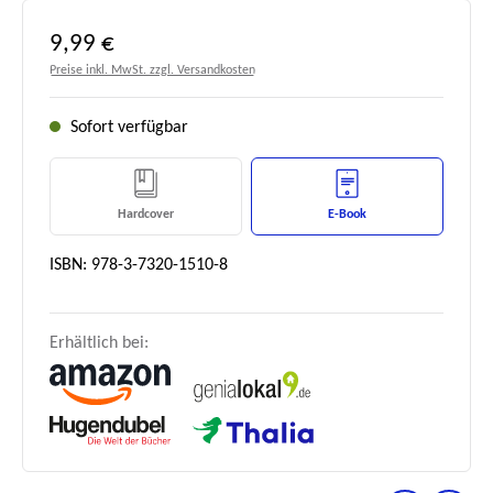
Regulärer Preis:
9,99 €
Preise inkl. MwSt. zzgl. Versandkosten
Sofort verfügbar
Hardcover
E-Book
ISBN: 978-3-7320-1510-8
Erhältlich bei: