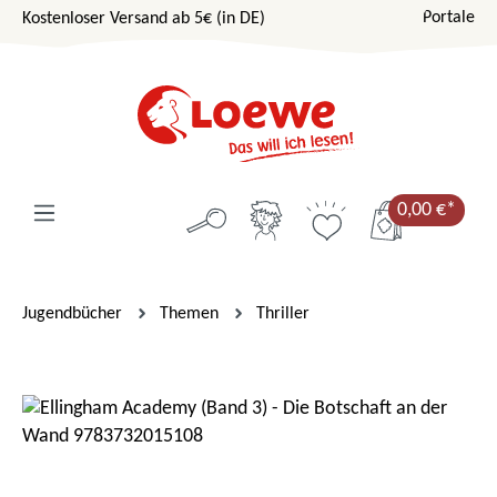
Portale
Kostenloser Versand ab 5€ (in DE)
Zum Hauptinhalt springen
0,00 €*
Jugendbücher
Themen
Thriller
Bildergalerie überspringen