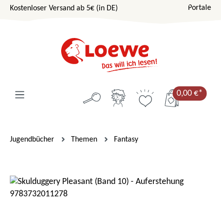
Portale
Kostenloser Versand ab 5€ (in DE)
Zum Hauptinhalt springen
0,00 €*
Jugendbücher
Themen
Fantasy
Bildergalerie überspringen