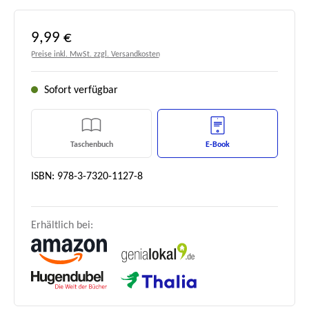
Regulärer Preis:
9,99 €
Preise inkl. MwSt. zzgl. Versandkosten
Sofort verfügbar
Taschenbuch
E-Book
ISBN: 978-3-7320-1127-8
Erhältlich bei: