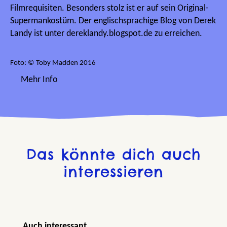
Filmrequisiten. Besonders stolz ist er auf sein Original-
Supermankostüm. Der englischsprachige Blog von Derek
Landy ist unter dereklandy.blogspot.de zu erreichen.
Foto: © Toby Madden 2016
Mehr Info
Das könnte dich auch
interessieren
Produktgalerie überspringen
Auch interessant