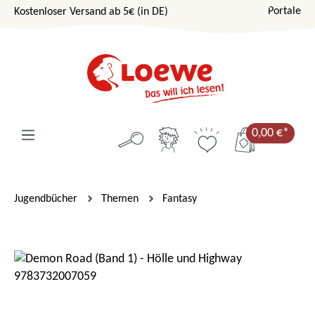
Portale
Kostenloser Versand ab 5€ (in DE)
Zum Hauptinhalt springen
0,00 €*
Jugendbücher
Themen
Fantasy
Bildergalerie überspringen