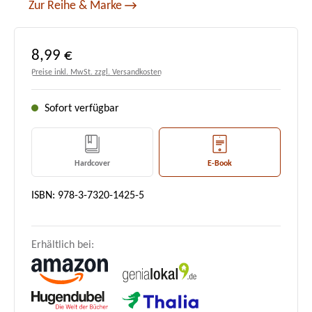
Zur Reihe & Marke
Regulärer Preis:
8,99 €
Preise inkl. MwSt. zzgl. Versandkosten
Sofort verfügbar
Hardcover
E-Book
ISBN: 978-3-7320-1425-5
Erhältlich bei: