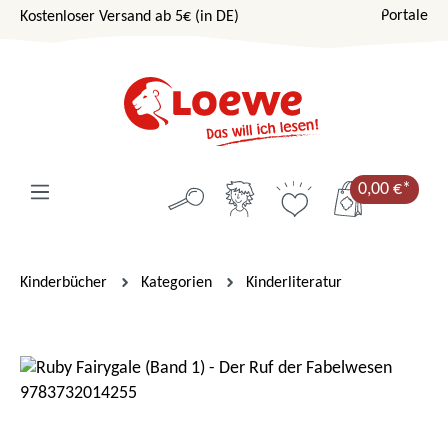
Portale
Kostenloser Versand ab 5€ (in DE)
Zum Hauptinhalt springen
0,00 €*
Kinderbücher
Kategorien
Kinderliteratur
Bildergalerie überspringen