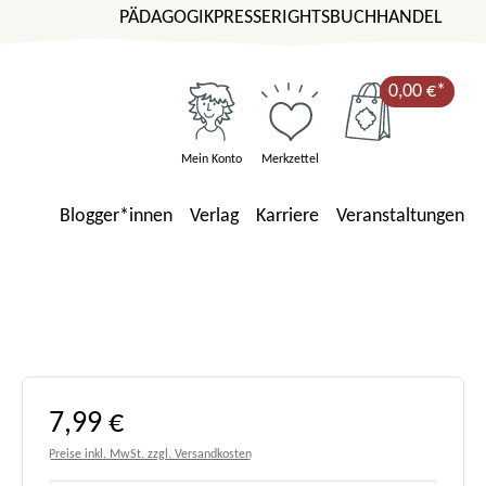
PÄDAGOGIK
PRESSE
RIGHTS
BUCHHANDEL
0,00 €*
Mein Konto
Merkzettel
Blogger*innen
Verlag
Karriere
Veranstaltungen
Regulärer Preis:
7,99 €
Preise inkl. MwSt. zzgl. Versandkosten