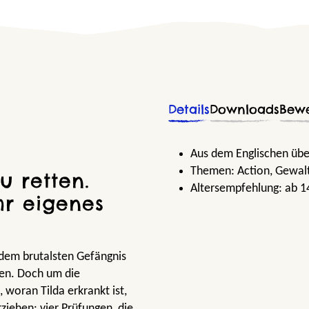
Details
Downloads
Bew
Aus dem Englischen übe
Themen:
Action
, Gewal
u retten.
Altersempfehlung:
ab 1
hr eigenes
v, dem brutalsten Gefängnis
sen. Doch um die
 woran Tilda erkrankt ist,
ziehen: vier Prüfungen, die