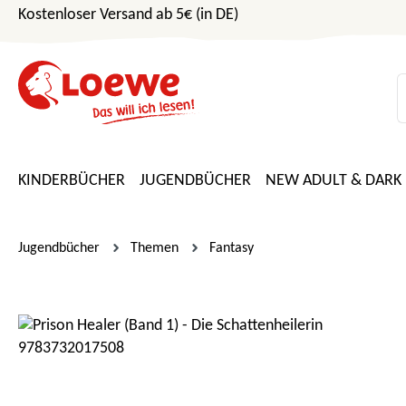
Kostenloser Versand ab 5€ (in DE)
m Hauptinhalt springen
Zur Suche springen
Zur Hauptnavigation springen
KINDERBÜCHER
JUGENDBÜCHER
NEW ADULT & DARK
Jugendbücher
Themen
Fantasy
Bildergalerie überspringen