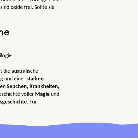
ind beide frei. Sollte sie
ine
logie.
t die australische
ng
und einer
starken
men
Seuchen, Krankheiten,
eschichte voller
Magie
und
sgeschichte
. Für