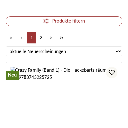
Produkte filtern
Seite
Seite
1
2
Neu