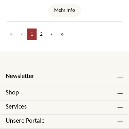
Mehr Info
Seite
Seite
1
2
Newsletter
Shop
Services
Unsere Portale