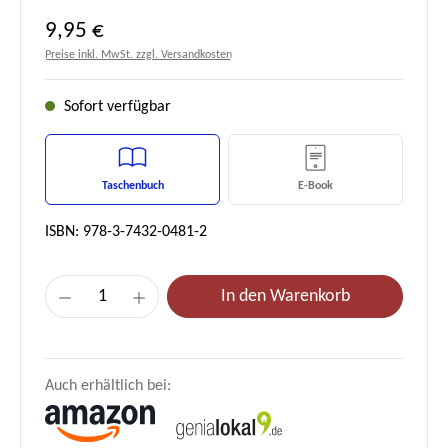
Regulärer Preis:
9,95 €
Preise inkl. MwSt. zzgl. Versandkosten
Sofort verfügbar
Taschenbuch
E-Book
ISBN: 978-3-7432-0481-2
Produkt Anzahl: Gib den gewünschten Wert e
In den Warenkorb
Auch erhältlich bei: