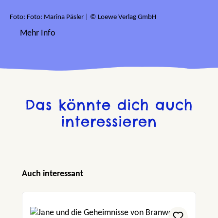
Foto: Foto: Marina Päsler | © Loewe Verlag GmbH
Mehr Info
Das könnte dich auch
interessieren
Produktgalerie überspringen
Auch interessant