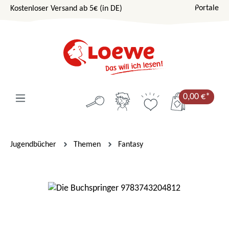
Portale
Kostenloser Versand ab 5€ (in DE)
Zum Hauptinhalt springen
0,00 €*
Jugendbücher
Themen
Fantasy
Bildergalerie überspringen