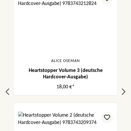
typischeren Tennie-Love-Story.“ Get booked
with Nancy
„Das offensichtliche Thema der Sexualität
wird durch Alice Oseman auf tolle Art und
Weise verarbeitet und ein offener Umgang
gefördert, ganz ohne, dass es zu aufdringlich
wird, denn auch Themen wie Freundschaft,
ALICE OSEMAN
Liebe, Identitätsfindung und Konflikte finden
Heartstopper Volume 3 (deutsche
Einzug in die Graphic Novel.“ Piglet and her
Hardcover-Ausgabe)
Books
18,00 €*
„Alice Oseman erzählt mit Fingerspitzengefühl
und ohne die Schwierigkeiten zu beschönigen
durch welche Hochs und Tiefs Charlie geht
und schafft es dabei die Leser mit auf die
emotionale Achterbahn zu nehmen.“ Claudis