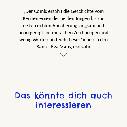
„Der Comic erzählt die Geschichte vom
Kennenlernen der beiden Jungen bis zur
ersten echten Annäherung langsam und
unaufgeregt mit einfachen Zeichnungen und
wenig Worten und zieht Leser*innen in den
Bann.“ Eva Maus, eselsohr
„Oseman triftt einen Nerv der Zeit. Es braucht
so schöne Geschichten wie die von Charlie
und Nick, damit Diversität wirklich gelebt
werden kann.“ Kim Kindermann,
Deutschlandfunk Kultur
Das könnte dich auch
interessieren
„‚Heartstopper‘ erzählt in schön gezeichneten
Bildern eine Liebesgeschichte, bei der man
nicht schnell genug weiterlesen kann. Die
Charaktere sind liebevoll ausgearbeitet, man