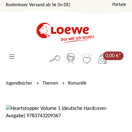
Portale
Kostenloser Versand ab 5€ (in DE)
Zum Hauptinhalt springen
0,00 €*
Jugendbücher
Themen
Romantik
Bildergalerie überspringen