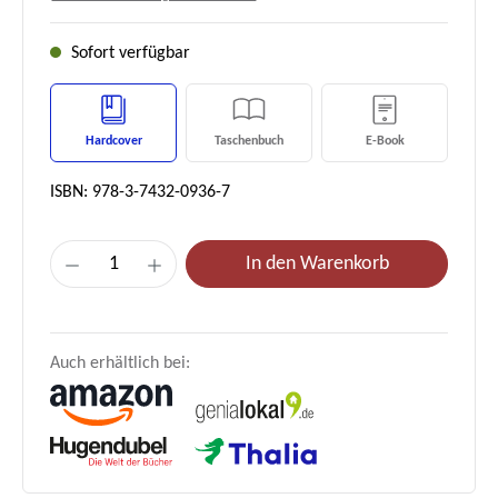
Sofort verfügbar
Hardcover
Taschenbuch
E-Book
ISBN: 978-3-7432-0936-7
Produkt Anzahl: Gib den gewünschten Wert e
In den Warenkorb
Auch erhältlich bei: