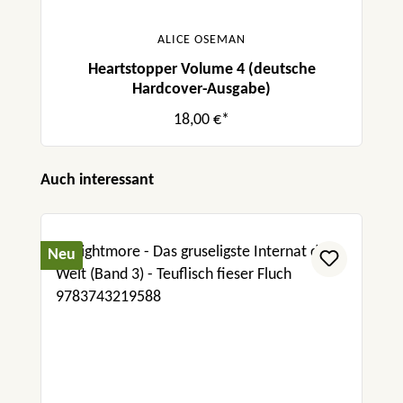
Mein Samstag
ALICE OSEMAN
„Der Jugendjury gefiel vor allem der
Heartstopper Volume 4 (deutsche
behutsame Umgang mit dem Thema
Hardcover-Ausgabe)
Homosexualität und die tiefgründige
Gestaltung der Figuren.“ Mein Samstag
18,00 €*
Produktgalerie überspringen
Auch interessant
Neu