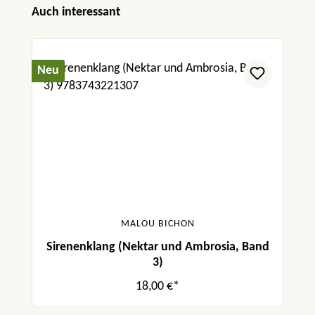
Produktgalerie überspringen
Auch interessant
Neu
MALOU BICHON
Sirenenklang (Nektar und Ambrosia, Band
3)
18,00 €*