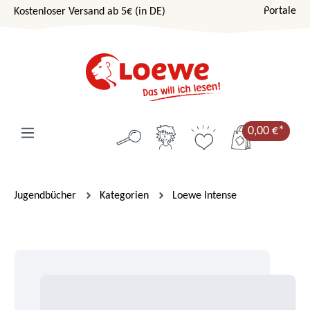
Portale
Kostenloser Versand ab 5€ (in DE)
Zum Hauptinhalt springen
0,00 €*
Jugendbücher
Kategorien
Loewe Intense
Bildergalerie überspringen