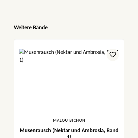
Produktgalerie überspringen
Weitere Bände
MALOU BICHON
Musenrausch (Nektar und Ambrosia, Band
1)