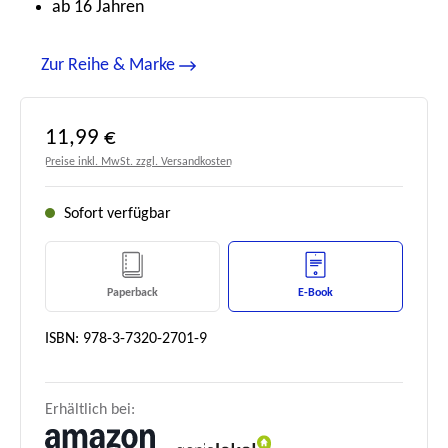
ab 16 Jahren
Zur Reihe & Marke
Regulärer Preis:
11,99 €
Preise inkl. MwSt. zzgl. Versandkosten
Sofort verfügbar
Paperback
E-Book
ISBN: 978-3-7320-2701-9
Erhältlich bei: