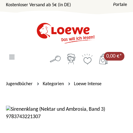
Portale
Kostenloser Versand ab 5€ (in DE)
Zum Hauptinhalt springen
0,00 €*
Jugendbücher
Kategorien
Loewe Intense
Bildergalerie überspringen