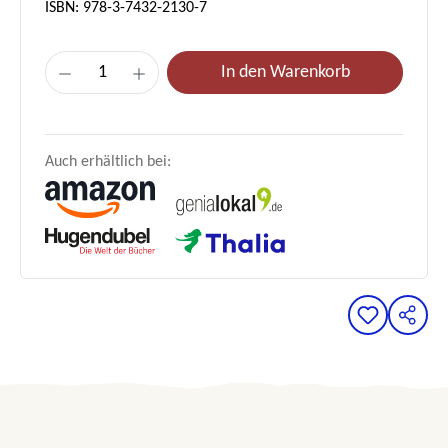
ISBN: 978-3-7432-2130-7
Produkt Anzahl: Gib den gewünschten Wert e
In den Warenkorb
Auch erhältlich bei: