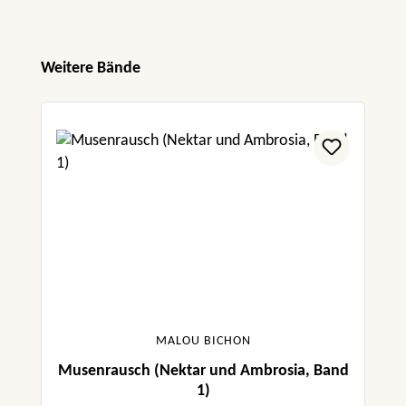
Produktgalerie überspringen
Weitere Bände
MALOU BICHON
Musenrausch (Nektar und Ambrosia, Band
1)