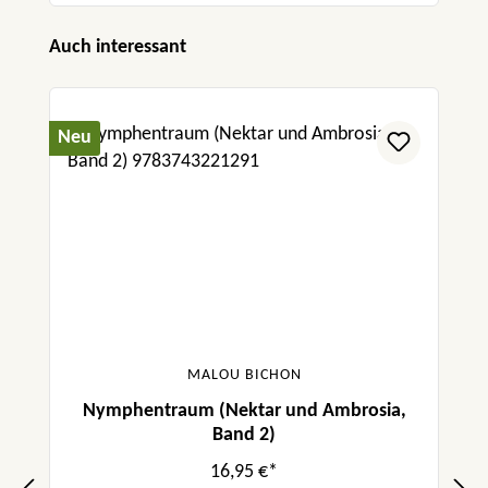
Produktgalerie überspringen
Auch interessant
Neu
MALOU BICHON
Nymphentraum (Nektar und Ambrosia,
Band 2)
16,95 €*