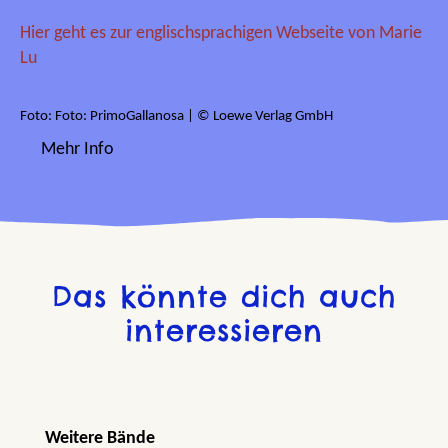
Hier geht es zur englischsprachigen Webseite von Marie
Lu
Foto: Foto: PrimoGallanosa | © Loewe Verlag GmbH
Mehr Info
Das könnte dich auch
interessieren
Produktgalerie überspringen
Weitere Bände