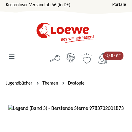
Portale
Kostenloser Versand ab 5€ (in DE)
Zum Hauptinhalt springen
0,00 €*
Jugendbücher
Themen
Dystopie
Bildergalerie überspringen