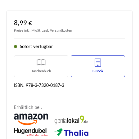
Regulärer Preis:
8,99 €
Preise inkl. MwSt. zzgl. Versandkosten
Sofort verfügbar
Taschenbuch
E-Book
ISBN: 978-3-7320-0187-3
Erhältlich bei: