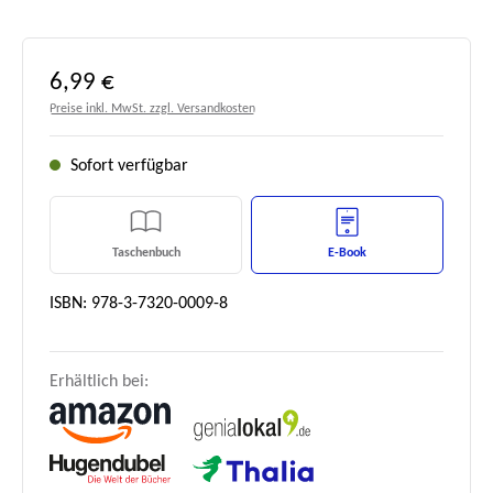
Regulärer Preis:
6,99 €
Preise inkl. MwSt. zzgl. Versandkosten
Sofort verfügbar
Taschenbuch
E-Book
ISBN: 978-3-7320-0009-8
Erhältlich bei: