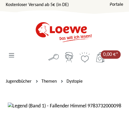
Portale
Kostenloser Versand ab 5€ (in DE)
Zum Hauptinhalt springen
0,00 €*
Jugendbücher
Themen
Dystopie
Bildergalerie überspringen