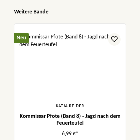
Produktgalerie überspringen
Weitere Bände
Neu
KATJA REIDER
Kommissar Pfote (Band 8) - Jagd nach dem
Feuerteufel
6,99 €*