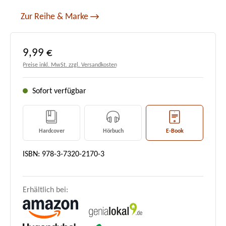
Zur Reihe & Marke
Regulärer Preis:
9,99 €
Preise inkl. MwSt. zzgl. Versandkosten
Sofort verfügbar
Hardcover
Hörbuch
E-Book
ISBN: 978-3-7320-2170-3
Erhältlich bei: