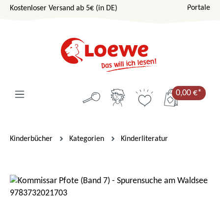
Portale
Kostenloser Versand ab 5€ (in DE)
Zum Hauptinhalt springen
0,00 €*
Kinderbücher
Kategorien
Kinderliteratur
Bildergalerie überspringen