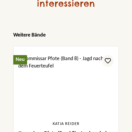
interessieren
Produktgalerie überspringen
Weitere Bände
Neu
KATJA REIDER