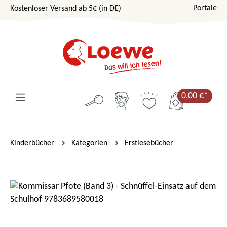
Portale
Kostenloser Versand ab 5€ (in DE)
Zum Hauptinhalt springen
0,00 €*
Kinderbücher
Kategorien
Erstlesebücher
Bildergalerie überspringen