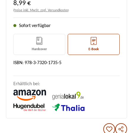
Regulärer Preis:
8,99 €
Preise inkl. MwSt. zzgl. Versandkosten
Sofort verfügbar
Hardcover
E-Book
ISBN: 978-3-7320-1735-5
Erhältlich bei: