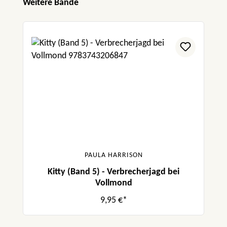
Produktgalerie überspringen
Weitere Bände
PAULA HARRISON
Kitty (Band 5) - Verbrecherjagd bei
Vollmond
9,95 €*