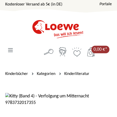
Portale
Kostenloser Versand ab 5€ (in DE)
Zum Hauptinhalt springen
0,00 €*
Kinderbücher
Kategorien
Kinderliteratur
Bildergalerie überspringen