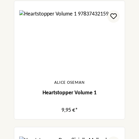
Band und kann es kaum auf den sechsten
Band erwarten! Die ganze Hearstopper Reihe
eine wärmste Herzensempfehlung!“
marysbookworld
„Für mich ist das eine der schönsten Graphic
Novels überhaupt.“ Traumweltlesen
ALICE OSEMAN
Heartstopper Volume 1
9,95 €*