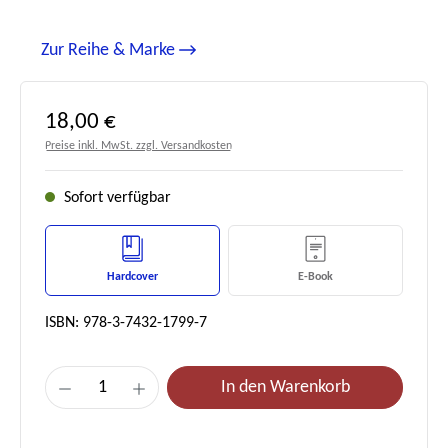
Zur Reihe & Marke
Regulärer Preis:
18,00 €
Preise inkl. MwSt. zzgl. Versandkosten
Sofort verfügbar
Hardcover
E-Book
ISBN: 978-3-7432-1799-7
Produkt Anzahl: Gib den gewünschten Wert e
In den Warenkorb