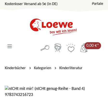
Portale
Kostenloser Versand ab 5€ (in DE)
Zum Hauptinhalt springen
0,00 €*
Kinderbücher
Kategorien
Kinderliteratur
Bildergalerie überspringen