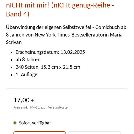
nICHt mit mir! (nICHt genug-Reihe -
Band 4)
Überwindung der eigenen Selbstzweifel - Comicbuch ab
8 Jahren von New York Times-Bestsellerautorin Maria
Scrivan
Erscheinungsdatum: 13.02.2025
ab 8 Jahren
240 Seiten, 15.3 cm x 21.5 cm
1. Auflage
Regulärer Preis:
17,00 €
Preise inkl. MwSt. zzgl. Versandkosten
Sofort verfügbar