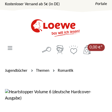
Portale
Kostenloser Versand ab 5€ (in DE)
Zum Hauptinhalt springen
0,00 €*
Jugendbücher
Themen
Romantik
Bildergalerie überspringen