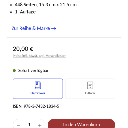
448 Seiten, 15.3 cm x 21.5 cm
1. Auflage
Zur Reihe & Marke
Regulärer Preis:
20,00 €
Preise inkl. MwSt. zzgl. Versandkosten
Sofort verfügbar
Hardcover
E-Book
ISBN: 978-3-7432-1834-5
Produkt Anzahl: Gib den gewünschten Wert e
In den Warenkorb