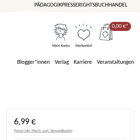
PÄDAGOGIK
PRESSE
RIGHTS
BUCHHANDEL
0,00 €*
Mein Konto
Merkzettel
Blogger*innen
Verlag
Karriere
Veranstaltungen
Regulärer Preis:
6,99 €
Preise inkl. MwSt. zzgl. Versandkosten