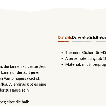
Details
Downloads
Bew
Themen:
Bücher für M
Altersempfehlung:
ab 1
Material:
mit Silberprä
n, die binnen kürzester Zeit
 kann nur der Saft jener
en Vampirjägers wächst.
lug. Allerdings gibt es eine
der zu Hause sein …
begleitet die halb-