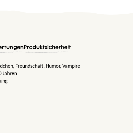
ertungen
Produktsicherheit
ädchen
, Freundschaft
, Humor
, Vampire
0 Jahren
gung