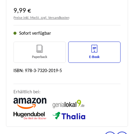
Regulärer Preis:
9,99 €
Preise inkl. MwSt. zzgl. Versandkosten
Sofort verfügbar
Paperback
E-Book
ISBN: 978-3-7320-2019-5
Erhältlich bei: