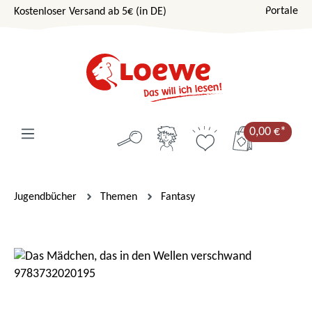
Portale
Kostenloser Versand ab 5€ (in DE)
Zum Hauptinhalt springen
0,00 €*
Jugendbücher
Themen
Fantasy
Bildergalerie überspringen