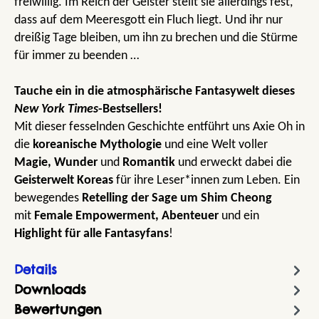
freiwillig. Im Reich der Geister stellt sie allerdings fest,
dass auf dem Meeresgott ein Fluch liegt. Und ihr nur
dreißig Tage bleiben, um ihn zu brechen und die Stürme
für immer zu beenden …
Tauche ein in die atmosphärische Fantasywelt dieses
New York Times
-Bestsellers!
Mit dieser fesselnden Geschichte entführt uns Axie Oh in
die
koreanische Mythologie
und eine Welt voller
Magie, Wunder
und
Romantik
und erweckt dabei die
Geisterwelt
Koreas
für ihre Leser*innen zum Leben. Ein
bewegendes
Retelling der Sage um Shim Cheong
mit
Female Empowerment,
Abenteuer
und ein
Highlight für alle Fantasyfans
!
Details
Downloads
Bewertungen