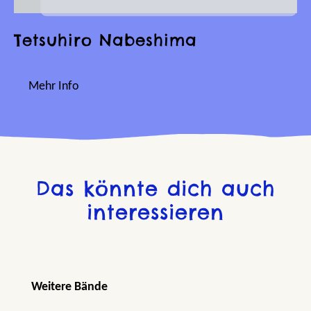
Tetsuhiro Nabeshima
Mehr Info
Das könnte dich auch
interessieren
Produktgalerie überspringen
Weitere Bände