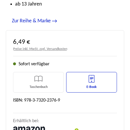
ab 13 Jahren
Zur Reihe & Marke
Regulärer Preis:
6,49 €
Preise inkl. MwSt. zzgl. Versandkosten
Sofort verfügbar
Taschenbuch
E-Book
ISBN: 978-3-7320-2376-9
Erhältlich bei: