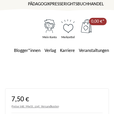
PÄDAGOGIK
PRESSE
RIGHTS
BUCHHANDEL
0,00 €*
Mein Konto
Merkzettel
Blogger*innen
Verlag
Karriere
Veranstaltungen
Regulärer Preis:
7,50 €
Preise inkl. MwSt. zzgl. Versandkosten