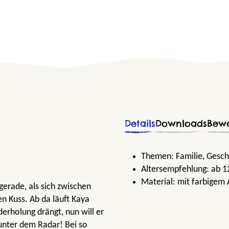
Details
Downloads
Bew
Themen:
Familie
, Gesch
Altersempfehlung:
ab 1
Material:
mit farbigem 
erade, als sich zwischen
n Kuss. Ab da läuft Kaya
derholung drängt, nun will er
unter dem Radar! Bei so