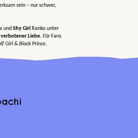
rksam sein – nur schwer,
a und
Shy Girl
Ranko unter
h
verbotener Liebe
. Für Fans
lf Girl & Black Prince
.
bachi