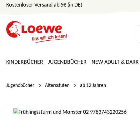
Kostenloser Versand ab 5€ (in DE)
m Hauptinhalt springen
Zur Suche springen
Zur Hauptnavigation springen
KINDERBÜCHER
JUGENDBÜCHER
NEW ADULT & DARK
Jugendbücher
Altersstufen
ab 12 Jahren
Bildergalerie überspringen