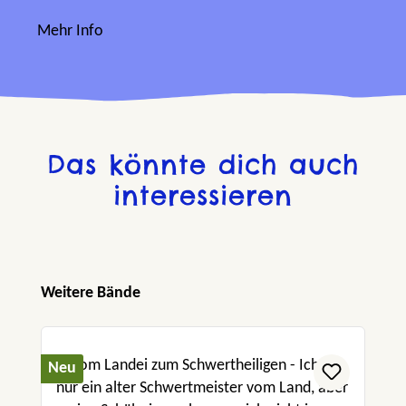
Mehr Info
Das könnte dich auch
interessieren
Produktgalerie überspringen
Weitere Bände
Neu