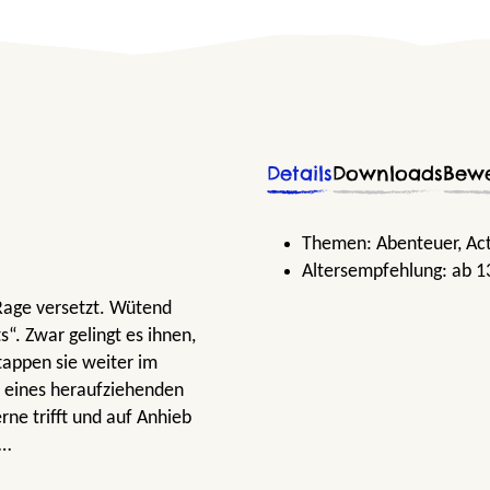
Details
Downloads
Bew
Themen:
Abenteuer
, Ac
Altersempfehlung:
ab 1
 Rage versetzt. Wütend
“. Zwar gelingt es ihnen,
tappen sie weiter im
n eines heraufziehenden
rne trifft und auf Anhieb
 …