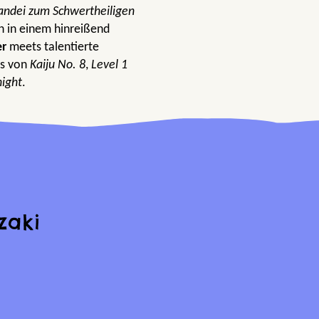
ndei zum Schwertheiligen
n in einem hinreißend
er
meets talentierte
ns von
Kaiju No. 8
,
Level 1
night
.
zaki