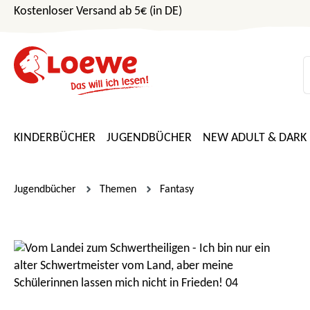
Kostenloser Versand ab 5€ (in DE)
m Hauptinhalt springen
Zur Suche springen
Zur Hauptnavigation springen
KINDERBÜCHER
JUGENDBÜCHER
NEW ADULT & DARK
Jugendbücher
Themen
Fantasy
Bildergalerie überspringen