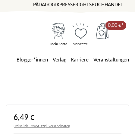
PÄDAGOGIK
PRESSE
RIGHTS
BUCHHANDEL
0,00 €*
Mein Konto
Merkzettel
Blogger*innen
Verlag
Karriere
Veranstaltungen
Regulärer Preis:
6,49 €
Preise inkl. MwSt. zzgl. Versandkosten