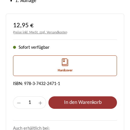
1. Auflage
Regulärer Preis:
12,95 €
Preise inkl. MwSt. zzgl. Versandkosten
Sofort verfügbar
Hardcover
ISBN: 978-3-7432-2471-1
Produkt Anzahl: Gib den gewünschten Wert e
In den Warenkorb
Auch erhältlich bei: