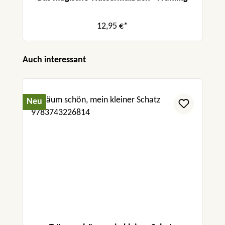
12,95 €*
Produktgalerie überspringen
Auch interessant
Neu