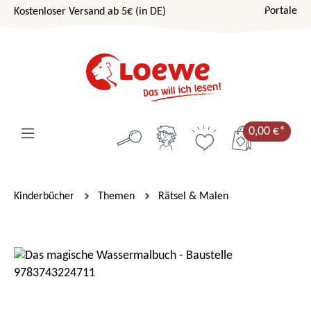
Portale
Kostenloser Versand ab 5€ (in DE)
Zum Hauptinhalt springen
0,00 €*
Kinderbücher
Themen
Rätsel & Malen
Bildergalerie überspringen