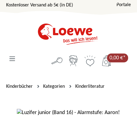
Portale
Kostenloser Versand ab 5€ (in DE)
Zum Hauptinhalt springen
0,00 €*
Kinderbücher
Kategorien
Kinderliteratur
Bildergalerie überspringen