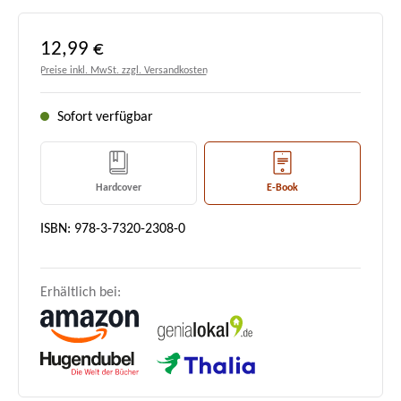
Regulärer Preis:
12,99 €
Preise inkl. MwSt. zzgl. Versandkosten
Sofort verfügbar
Hardcover
E-Book
ISBN: 978-3-7320-2308-0
Erhältlich bei: