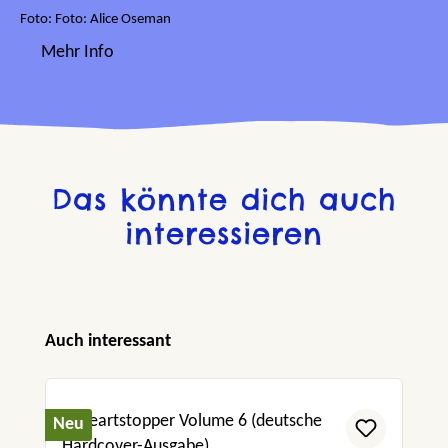
Foto: Foto: Alice Oseman
Mehr Info
Das könnte dich auch
interessieren
Produktgalerie überspringen
Auch interessant
Neu