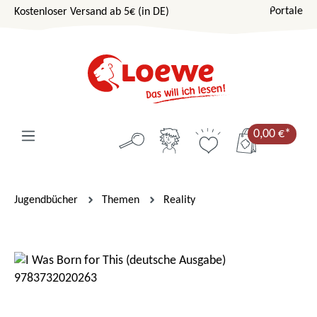
Portale
Kostenloser Versand ab 5€ (in DE)
Zum Hauptinhalt springen
0,00 €*
Jugendbücher
Themen
Reality
Bildergalerie überspringen