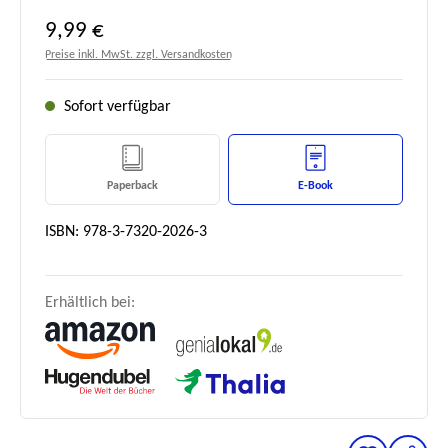
Regulärer Preis:
9,99 €
Preise inkl. MwSt. zzgl. Versandkosten
Sofort verfügbar
Paperback
E-Book
ISBN: 978-3-7320-2026-3
Erhältlich bei: