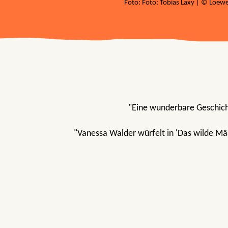
Foto: Foto: Tobias Laxy | © Loe
"Eine wunderbare Geschich
"Vanessa Walder würfelt in 'Das wilde M