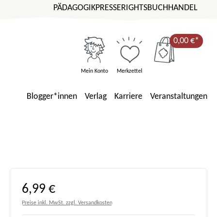
PÄDAGOGIK
PRESSE
RIGHTS
BUCHHANDEL
0,00 €*
Mein Konto
Merkzettel
Blogger*innen
Verlag
Karriere
Veranstaltungen
Regulärer Preis:
6,99 €
Preise inkl. MwSt. zzgl. Versandkosten