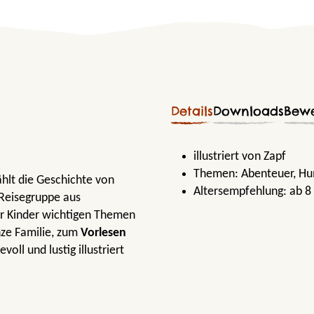
Details
Downloads
Bew
illustriert von Zapf
Themen:
Abenteuer
, H
hlt die Geschichte von
Altersempfehlung:
ab 8
Reisegruppe aus
r Kinder wichtigen Themen
nze Familie, zum
Vorlesen
evoll und lustig illustriert