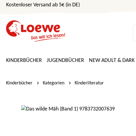
Kostenloser Versand ab 5€ (in DE)
m Hauptinhalt springen
Zur Suche springen
Zur Hauptnavigation springen
KINDERBÜCHER
JUGENDBÜCHER
NEW ADULT & DARK
Kinderbücher
Kategorien
Kinderliteratur
Bildergalerie überspringen